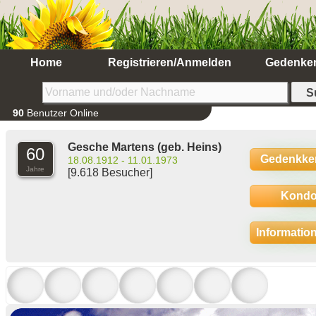
Home
Registrieren/Anmelden
Gedenke
90
Benutzer Online
Gesche Martens
(geb. Heins)
60
Gedenkke
18.08.1912 - 11.01.1973
Jahre
[9.618 Besucher]
Kondo
Informatio