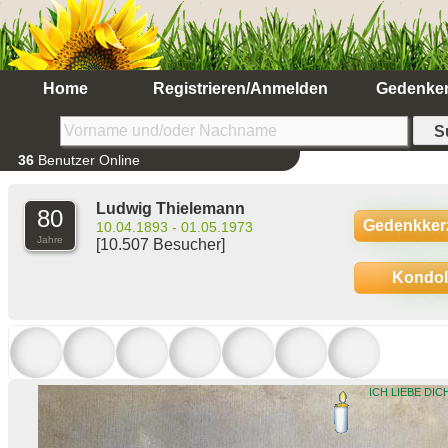
Home
Registrieren/Anmelden
Gedenke
36
Benutzer Online
Ludwig Thielemann
80
Gedenkker
10.04.1893 - 01.05.1973
Jahre
[10.507 Besucher]
Kondo
ICH LIEBE DIC