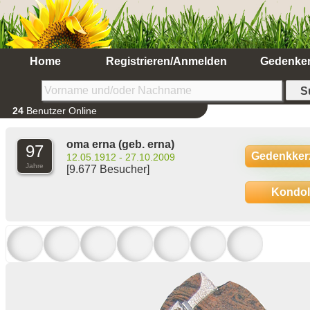
Home
Registrieren/Anmelden
Gedenke
24
Benutzer Online
oma erna
(geb. erna)
97
Gedenkker
12.05.1912 - 27.10.2009
Jahre
[9.677 Besucher]
Kondo