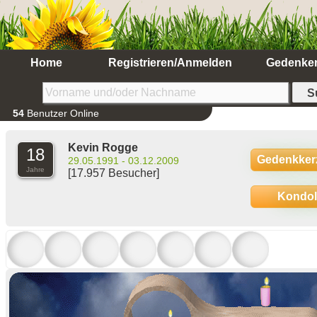
Home
Registrieren/Anmelden
Gedenke
54
Benutzer Online
Kevin Rogge
18
Gedenkker
29.05.1991 - 03.12.2009
Jahre
[17.957 Besucher]
Kondo