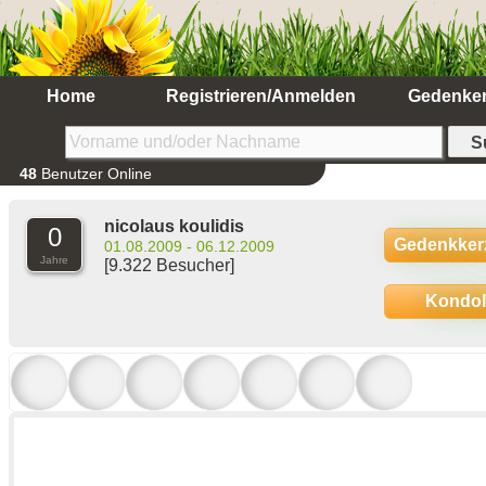
Home
Registrieren/Anmelden
Gedenke
48
Benutzer Online
nicolaus koulidis
0
Gedenkker
01.08.2009 - 06.12.2009
Jahre
[9.322 Besucher]
Kondo