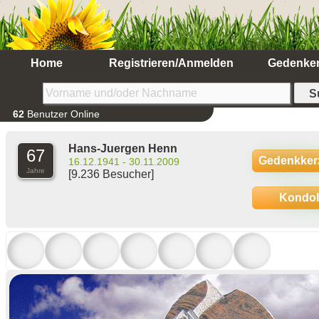
Home
Registrieren/Anmelden
Gedenke
62
Benutzer Online
Hans-Juergen Henn
67
Gedenkker
16.12.1941 - 30.11.2009
Jahre
[9.236 Besucher]
Kondo