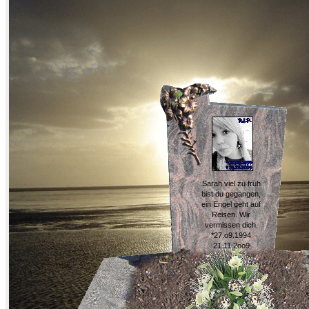
Sarah viel zu früh
bist du gegangen,
ein Engel geht auf
Reisen. Wir
vermissen dich.
*27.o9.1994
21.11.2oo9