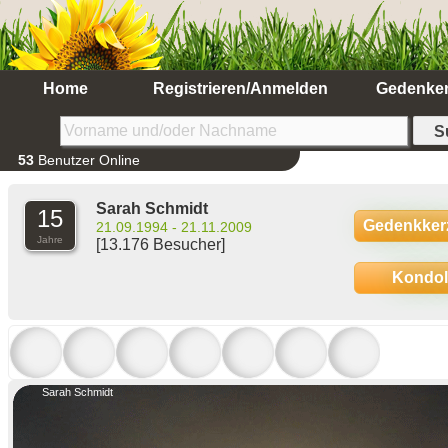
Home
Registrieren/Anmelden
Gedenke
53
Benutzer Online
Sarah Schmidt
15
Gedenkker
21.09.1994 - 21.11.2009
Jahre
[13.176 Besucher]
Kondo
Sarah Schmidt