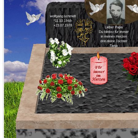
wolfgang schmidt
*11.10.1948-
+23.07.1978
Lieber Papa
Du bleibst für immer
in meinen Herzen
drin.deine Tochter
Tanja