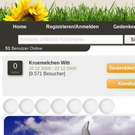
Home
Registrieren/Anmelden
Gedenke
51
Benutzer Online
Kruemelchen Witt
0
Gedenkker
22.12.2009 - 22.12.2009
Jahre
[9.571 Besucher]
Kondo