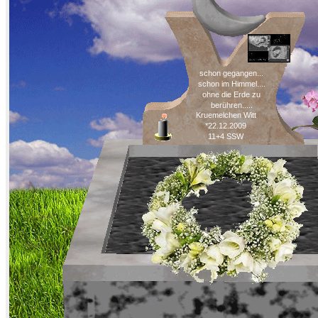
schon gegangen...
schon im Himmel....
ohne die Erde zu
berühren.....
Kruemelchen Witt
*22.12.2009
11+4 SSW