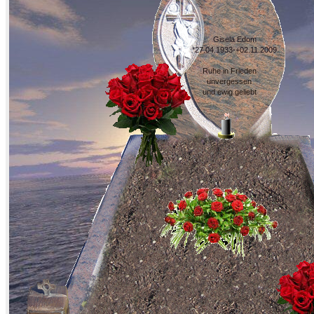
Gisela Edom
*27.04.1933-+02.11.2009
Ruhe in Frieden
unvergessen
und ewig geliebt