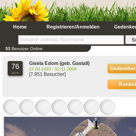
Home
Registrieren/Anmelden
Gedenke
53
Benutzer Online
Gisela Edom
(geb. Gastall)
76
Gedenkker
27.04.1933 - 02.11.2009
Jahre
[7.951 Besucher]
Kondo