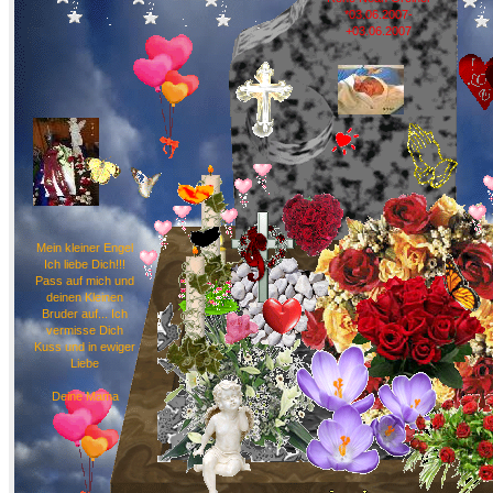
*03.06.2007-
+03.06.2007
Mein kleiner Engel
Ich liebe Dich!!!
Pass auf mich und
deinen Kleinen
Bruder auf... Ich
vermisse Dich
Kuss und in ewiger
Liebe
Deine Mama