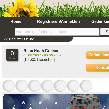
Home
Registrieren/Anmelden
Gedenke
38
Benutzer Online
Rene Noah Greiner
0
Gedenkker
03.06.2007 - 03.06.2007
Jahre
[10.605 Besucher]
Kondo
Rene Noah Greiner