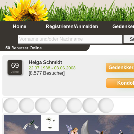
Home
Registrieren/Anmelden
Gedenke
50
Benutzer Online
Helga Schmidt
69
Gedenkker
22.07.1938 - 03.06.2008
Jahre
[8.577 Besucher]
Kondo