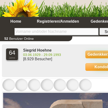
Home
Registrieren/Anmelden
Gedenke
52
Benutzer Online
Siegrid Hoehne
64
Gedenkker
03.06.1929 - 29.09.1993
Jahre
[8.929 Besucher]
Kondo