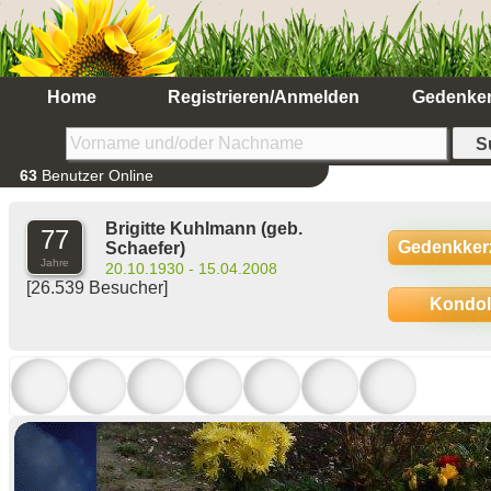
Home
Registrieren/Anmelden
Gedenke
63
Benutzer Online
Brigitte Kuhlmann
(geb.
77
Gedenkker
Schaefer)
Jahre
20.10.1930 - 15.04.2008
[26.539 Besucher]
Kondo