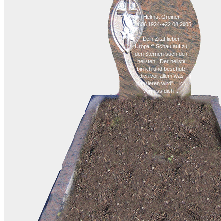
Helmut Greiner
*14.06.1924-+22.08.2005
Dein Zitat lieber
Uropa :" Schau auf zu
den Sternen such den
hellsten ..Der hellste
bin ich und beschütz
dich vor allem was
passieren wird"... ich
vermiss dich ...