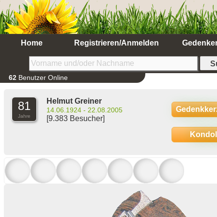
Home
Registrieren/Anmelden
Gedenke
62
Benutzer Online
Helmut Greiner
81
Gedenkker
14.06.1924 - 22.08.2005
Jahre
[9.383 Besucher]
Kondo