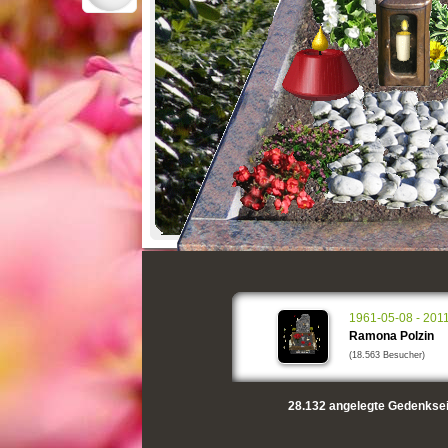
1961-05-08 - 201
Ramona Polzin
(18.563 Besucher)
28.132
angelegte Gedenksei