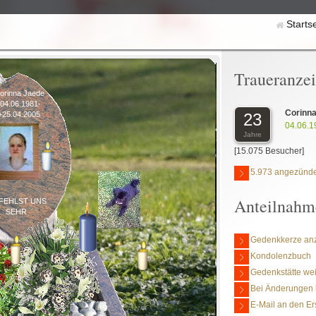
Starts
Traueranze
orinna Jaede
*04.06.1981-
Corinn
23
+25.04.2005
04.06.1
Jahre
[15.075 Besucher]
5.973 angezünde
Anteilnahm
FEHLST UNS
SEHR
Gedenkkerze an
Kondolenzbuch
Gedenkstätte we
Bei Änderungen 
E-Mail an den Er