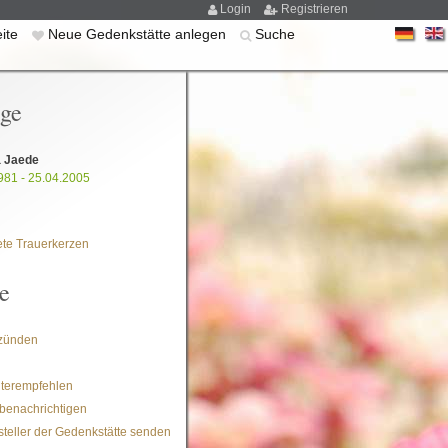
Login
Registrieren
eite
Neue Gedenkstätte anlegen
Suche
ige
a Jaede
981 - 25.04.2005
te Trauerkerzen
e
zünden
iterempfehlen
benachrichtigen
steller der Gedenkstätte senden