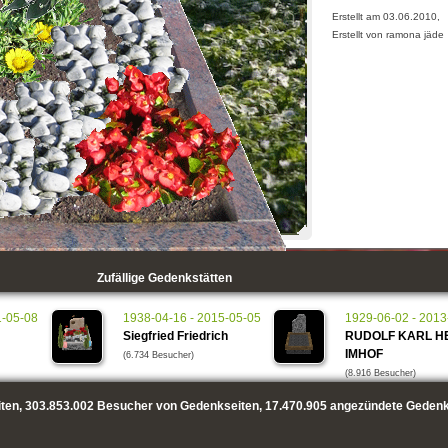
Erstellt am 03.06.2010,
Erstellt von ramona jäde
Zufällige Gedenkstätten
1-05-08
1938-04-16 - 2015-05-05
1929-06-02 - 2013
Siegfried Friedrich
RUDOLF KARL H
IMHOF
(6.734 Besucher)
(8.916 Besucher)
ten,
303.853.002
Besucher von Gedenkseiten,
17.470.905
angezündete Gedenk