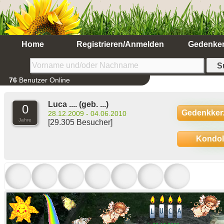
Home
Registrieren/Anmelden
Gedenke
76
Benutzer Online
Luca ....
(geb. ...)
0
Gedenkker
28.12.2009 - 04.06.2010
Jahre
[29.305 Besucher]
Kondo