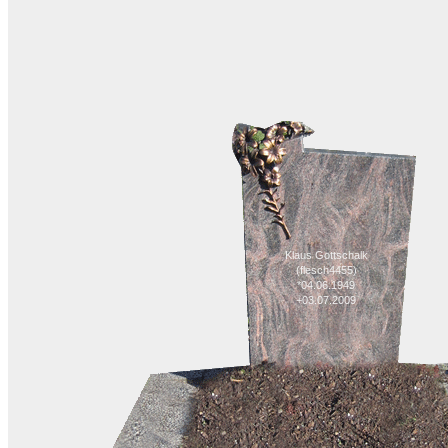
Klaus Gottschalk
(flesch4455)
*04.06.1949
+03.07.2009