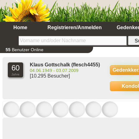
Home
Registrieren/Anmelden
Gedenke
55
Benutzer Online
Klaus Gottschalk (flesch4455)
60
Gedenkker
04.06.1949 - 03.07.2009
Jahre
[10.295 Besucher]
Kondo