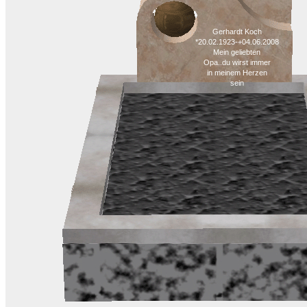
Gerhardt Koch
*20.02.1923-+04.06.2008
Mein geliebten
Opa..du wirst immer
in meinem Herzen
sein