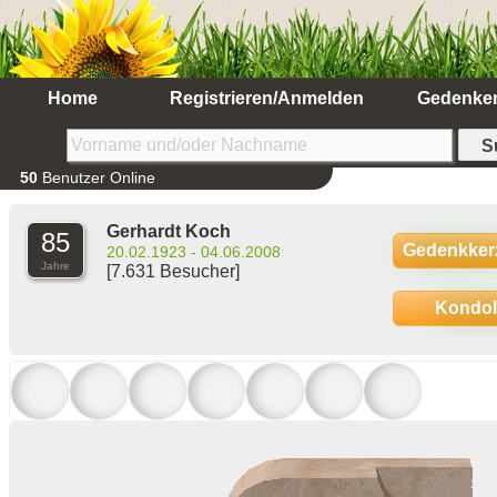
Home
Registrieren/Anmelden
Gedenke
50
Benutzer Online
Gerhardt Koch
85
Gedenkker
20.02.1923 - 04.06.2008
Jahre
[7.631 Besucher]
Kondo