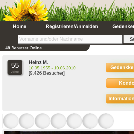
Home
Registrieren/Anmelden
Gedenke
49
Benutzer Online
Heinz M.
55
Gedenkke
10.05.1955 - 10.06.2010
Jahre
[9.426 Besucher]
Kondo
Informatio