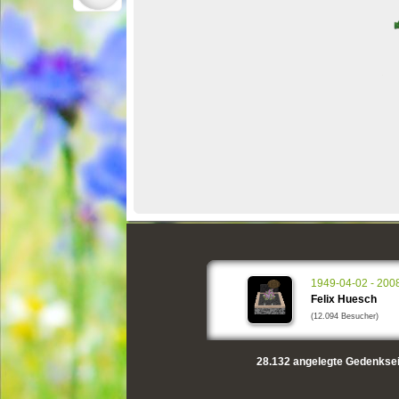
1949-04-02 - 200
Felix Huesch
(12.094 Besucher)
28.132
angelegte Gedenksei