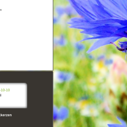
tt
-10-10
i
kerzen