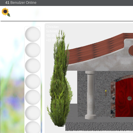
41
Benutzer Online
Christian
Schmidt
*02.05.1970-
+11.05.1996