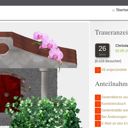
Starts
Traueranze
Christi
26
02.05.1
Jahre
[9.028 Besucher]
49 angezündete 
Anteilnahm
Gedenkkerze an
Kondolenzbuch
Gedenkstätte we
Bei Änderungen 
E-Mail an den Er