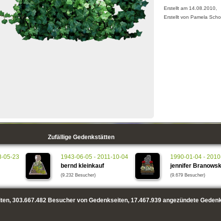
Erstellt am 14.08.2010,
Erstellt von Pamela Scho
Zufällige Gedenkstätten
8-05-23
1943-06-05 - 2011-10-04
1990-01-04 - 2010
bernd kleinkauf
jennifer Branowsk
(9.232 Besucher)
(9.679 Besucher)
ten,
303.667.482
Besucher von Gedenkseiten,
17.467.939
angezündete Gedenk