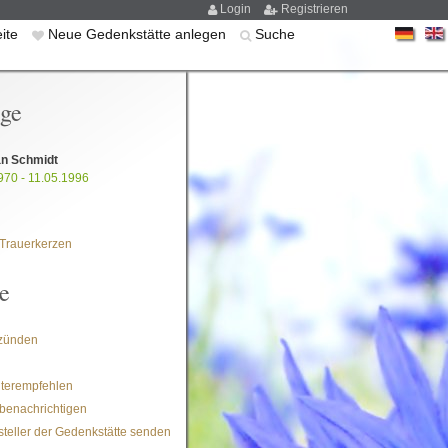
Login
Registrieren
eite
Neue Gedenkstätte anlegen
Suche
ige
an Schmidt
970 - 11.05.1996
Trauerkerzen
e
zünden
iterempfehlen
benachrichtigen
steller der Gedenkstätte senden