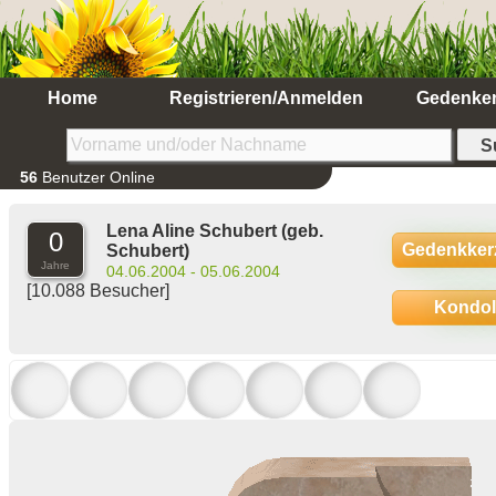
Home
Registrieren/Anmelden
Gedenke
56
Benutzer Online
Lena Aline Schubert
(geb.
0
Gedenkker
Schubert)
Jahre
04.06.2004 - 05.06.2004
[10.088 Besucher]
Kondo