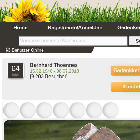
Home
Registrieren/Anmelden
Gedenke
63
Benutzer Online
Bernhard Thoennes
64
Gedenkker
15.02.1946 - 08.07.2010
Jahre
[9.203 Besucher]
Kondo