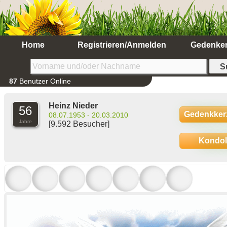
Home
Registrieren/Anmelden
Gedenke
87
Benutzer Online
Heinz Nieder
56
Gedenkker
08.07.1953 - 20.03.2010
Jahre
[9.592 Besucher]
Kondo