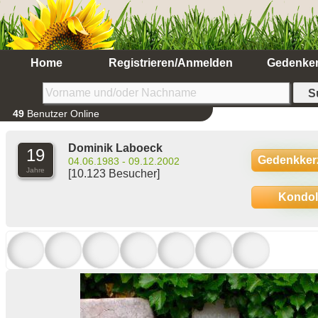
Home
Registrieren/Anmelden
Gedenke
49
Benutzer Online
Dominik Laboeck
19
Gedenkker
04.06.1983 - 09.12.2002
Jahre
[10.123 Besucher]
Kondo