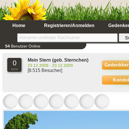
Home
Registrieren/Anmelden
Gedenke
54
Benutzer Online
Mein Stern
(geb. Sternchen)
0
Gedenkker
23.12.2009 - 23.12.2009
Jahre
[8.515 Besucher]
Kondo