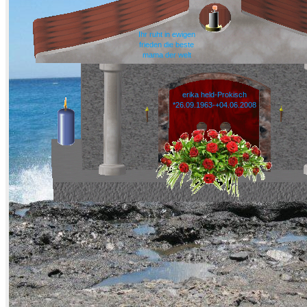
Ihr ruht in ewigen
frieden die beste
mama der welt
erika held-Prokisch
*26.09.1963-+04.06.2008