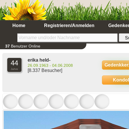
Home
Registrieren/Anmelden
Gedenke
37
Benutzer Online
erika held-
44
Gedenkker
26.09.1963 - 04.06.2008
Jahre
[8.337 Besucher]
Kondo