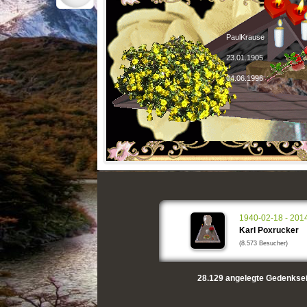
PaulKrause
23.01.1905
-
04.06.1996
1940-02-18 - 201
Karl Poxrucker
(8.573 Besucher)
28.129
angelegte Gedenksei