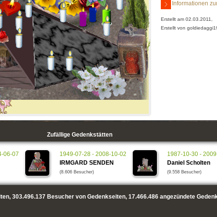
Informationen zu
Erstellt am 02.03.2011,
Erstellt von goldiedaggi19
Zufällige Gedenkstätten
4-06-07
1949-07-28 - 2008-10-02
1987-10-30 - 2009
IRMGARD SENDEN
Daniel Scholten
(8.606 Besucher)
(9.558 Besucher)
ten,
303.496.137
Besucher von Gedenkseiten,
17.466.486
angezündete Gedenk