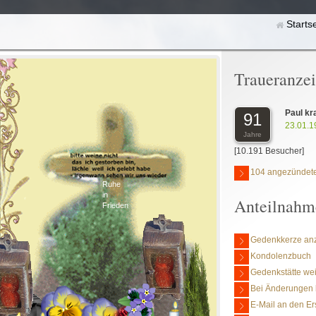
Starts
Traueranze
Paul k
91
23.01.1
Jahre
[10.191 Besucher]
104 angezündete
Ruhe
in
Anteilnahm
Frieden
Gedenkkerze an
Kondolenzbuch
Gedenkstätte we
Bei Änderungen 
E-Mail an den Er