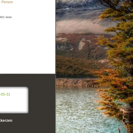
r Person
61 kirsti
-05-31
kerzen