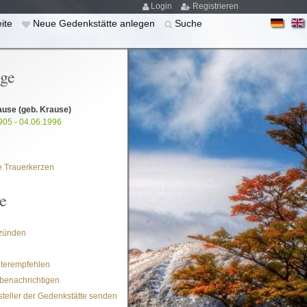
Login
Registrieren
eite
Neue Gedenkstätte anlegen
Suche
ige
rause
(geb. Krause)
905 - 04.06.1996
 Trauerkerzen
e
zünden
iterempfehlen
benachrichtigen
steller der Gedenkstätte senden