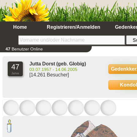
Home
Registrieren/Anmelden
Gedenke
47
Benutzer Online
Jutta Dorst
(geb. Globig)
47
Gedenkker
03.07.1957 - 14.06.2005
Jahre
[14.261 Besucher]
Kondo