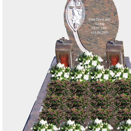
Jutta Dorst geb.
Globig
*03.07.1957-
+14.06.2005