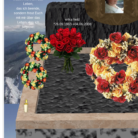
Leben,
das ich beende,
sondern freut Euch
mit mir über das
erika held
Leben, das ich
*26.09.1963-+04.06.2008
beginne.