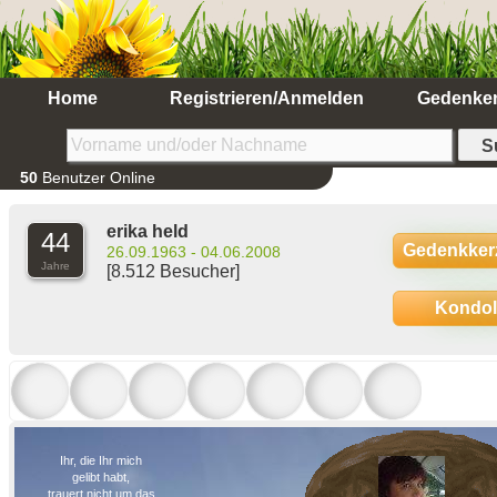
Home
Registrieren/Anmelden
Gedenke
50
Benutzer Online
erika held
44
Gedenkker
26.09.1963 - 04.06.2008
Jahre
[8.512 Besucher]
Kondo
Ihr, die Ihr mich
gelibt habt,
trauert nicht um das