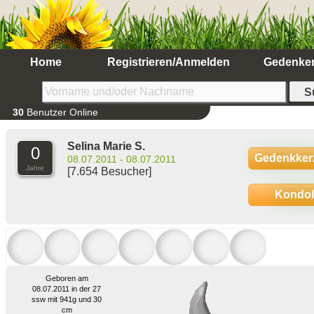
Home
Registrieren/Anmelden
Gedenke
30
Benutzer Online
Selina Marie S.
0
Gedenkker
08.07.2011 - 08.07.2011
Jahre
[7.654 Besucher]
Kondo
Geboren am
08.07.2011 in der 27
ssw mit 941g und 30
cm