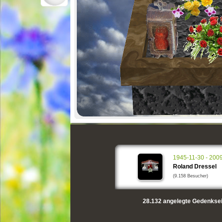
1945-11-30 - 200
Roland Dressel
(9.158 Besucher)
28.132
angelegte Gedenksei