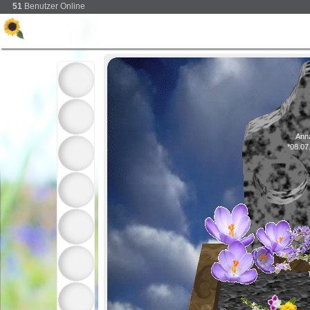
51
Benutzer Online
Anna
*08.07