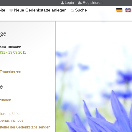
Login
Registrieren
eite
Neue Gedenkstätte anlegen
Suche
ige
ria Tillmann
931 - 19.09.2011
Trauerkerzen
e
zünden
iterempfehlen
benachrichtigen
steller der Gedenkstätte senden