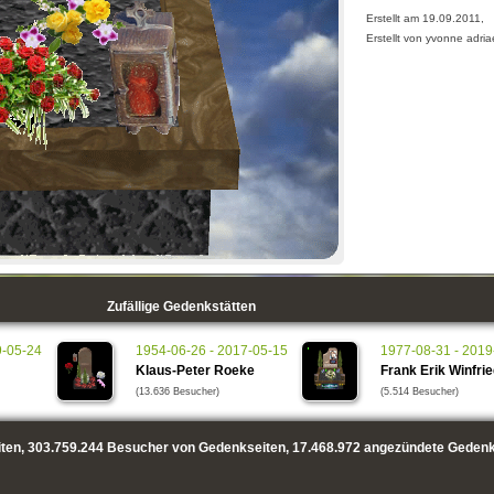
Erstellt am 19.09.2011,
Erstellt von yvonne adri
Zufällige Gedenkstätten
9-05-24
1954-06-26 - 2017-05-15
1977-08-31 - 2019
Klaus-Peter Roeke
Frank Erik Winfrie
(13.636 Besucher)
(5.514 Besucher)
ten,
303.759.244
Besucher von Gedenkseiten,
17.468.972
angezündete Gedenk