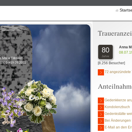
Starts
Traueranze
Anna Ma
80
08.07.1
Jahre
 Maria Tillmann
.1931-+19.09.2011
[8.256 Besucher]
72 angezündete 
Anteilnahm
Gedenkkerze an
Kondolenzbuch
Gedenkstätte we
Bei Änderungen 
E-Mail an den Er