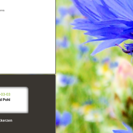
aens
-03-03
d Pohl
kerzen