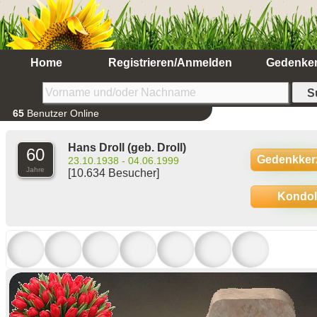
Home
Registrieren/Anmelden
Gedenke
65
Benutzer Online
Hans Droll
(geb. Droll)
60
Gedenkker
23.10.1938 - 04.06.1999
Jahre
[10.634 Besucher]
Kondo