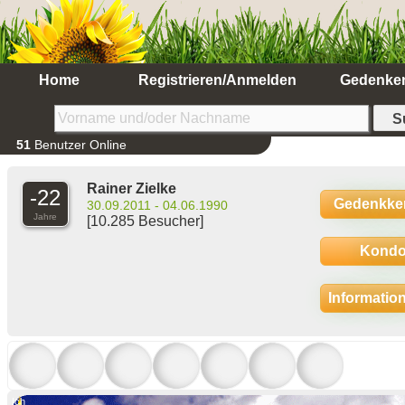
Home
Registrieren/Anmelden
Gedenke
51
Benutzer Online
Rainer Zielke
-22
Gedenkke
30.09.2011 - 04.06.1990
Jahre
[10.285 Besucher]
Kondo
Informatio
Ich