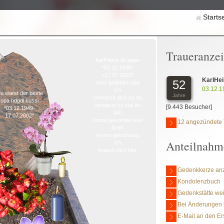
Starts
Traueranze
KarlHeinz Krueger
*03.12.1949-
+17.07.2002*
KarlHe
52
mein geliebter opa
03.12.1
ich
u warst der beste
Jahre
vermisse dich so du
opa hdgdl kussi
verpasst so viel du
[9.443 Besucher]
*03.12.1949-
bist
17.07.2002*
uropa geworden und
12 angezündete 
ihren
ersten geburtstag
Anteilnahm
ich
brauch dich hier
Gedenkkerze an
Kondolenzbuch
Gedenkstätte we
Bei Änderungen 
E-Mail an den Er