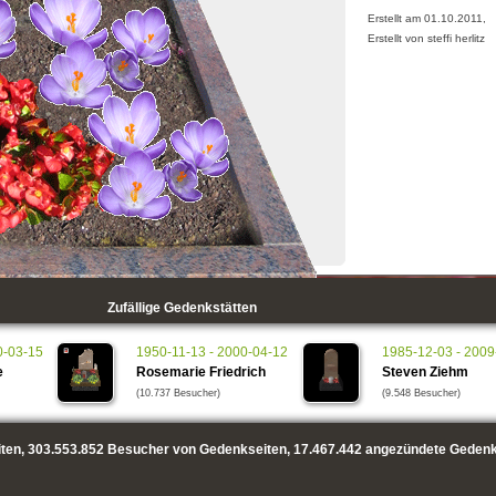
Erstellt am 01.10.2011,
Erstellt von steffi herlitz
Zufällige Gedenkstätten
0-03-15
1950-11-13 - 2000-04-12
1985-12-03 - 2009
e
Rosemarie Friedrich
Steven Ziehm
(10.737 Besucher)
(9.548 Besucher)
ten,
303.553.852
Besucher von Gedenkseiten,
17.467.442
angezündete Gedenk