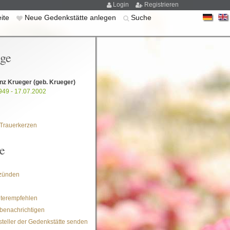
Login
Registrieren
eite
Neue Gedenkstätte anlegen
Suche
ige
inz Krueger
(geb. Krueger)
949 - 17.07.2002
Trauerkerzen
e
zünden
iterempfehlen
benachrichtigen
steller der Gedenkstätte senden