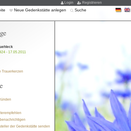
Login
Registrieren
eite
Neue Gedenkstätte anlegen
Suche
ige
uehleck
924 - 17.05.2011
 Trauerkerzen
e
zünden
iterempfehlen
benachrichtigen
steller der Gedenkstätte senden