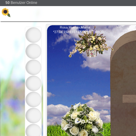
50
Benutzer Online
Rosa Muehleck
Mama
*27.04.1924-+17.05.2011
27.04.1927