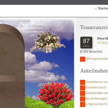
Starts
Meine liebe Mama,
Traueranze
ich vermisse Dich,
Du bist immer bei
mir
Rosa M
87
27.04.1
Jahre
[9.360 Besucher]
809 angezündete
Anteilnahm
Gedenkkerze an
Kondolenzbuch
Gedenkstätte we
Bei Änderungen 
E-Mail an den Er