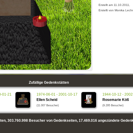
Erstellt am 11.10.2011,
Erstellt von Monika Lech
Zufällige Gedenkstätten
0-01-21
1974-06-01 - 2001-10-17
1944-10-12 - 2002
Ellen Scheid
Rosemarie Köß
(11.007 Besucher)
(9.295 Besucher)
ten,
303.760.998
Besucher von Gedenkseiten,
17.469.016
angezündete Gedenk