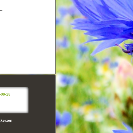
ner
-09-28
kerzen