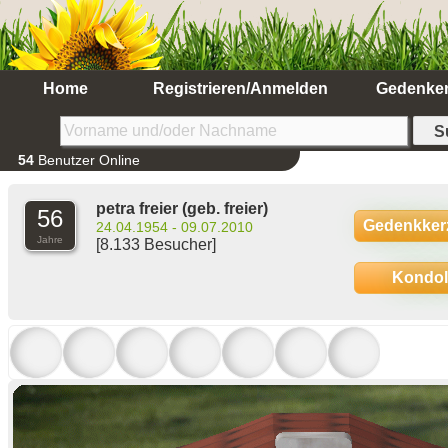
Home
Registrieren/Anmelden
Gedenke
54
Benutzer Online
petra freier
(geb. freier)
56
Gedenkker
24.04.1954 - 09.07.2010
Jahre
[8.133 Besucher]
Kondo