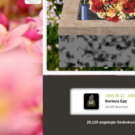
1955-05-12 - 200
Barbara Epp
(10.823 Besucher)
28.129
angelegte Gedenksei