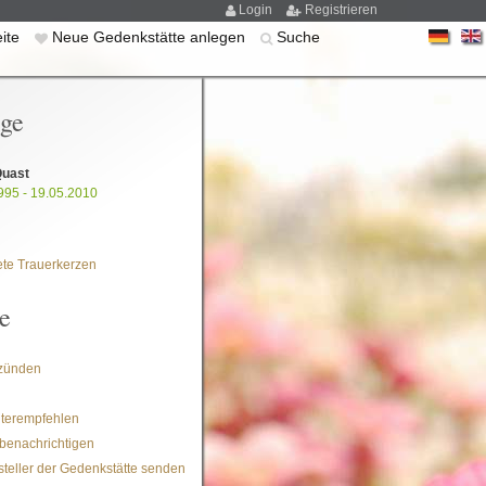
Login
Registrieren
eite
Neue Gedenkstätte anlegen
Suche
ige
Quast
995 - 19.05.2010
te Trauerkerzen
e
zünden
iterempfehlen
benachrichtigen
steller der Gedenkstätte senden