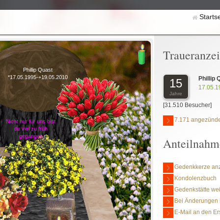
Starts
Traueranze
Phillip Quast
*17.05.1995-+19.05.2010
Phillip 
15
17.05.1
Jahre
[31.510 Besucher]
7.171 angezünde
Nicht nur für uns bist
du viel zu früh
gegangen
Anteilnahm
Gedenkkerze an
Kondolenzbuch
Gedenkstätte we
Bei Änderungen 
E-Mail an den Er