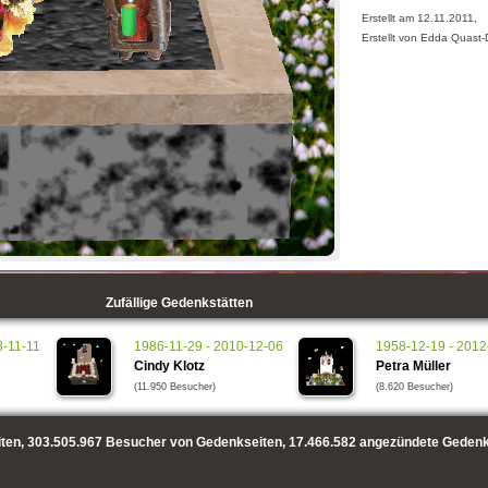
Erstellt am 12.11.2011,
Erstellt von Edda Quast
Zufällige Gedenkstätten
8-11-11
1986-11-29 - 2010-12-06
1958-12-19 - 2012
Cindy Klotz
Petra Müller
(11.950 Besucher)
(8.620 Besucher)
ten,
303.505.967
Besucher von Gedenkseiten,
17.466.582
angezündete Gedenk