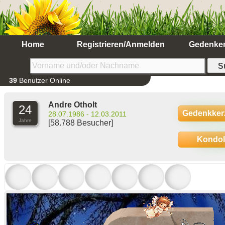
Home
Registrieren/Anmelden
Gedenke
39
Benutzer Online
Andre Otholt
24
Gedenkker
28.07.1986 - 12.03.2011
Jahre
[58.788 Besucher]
Kondo