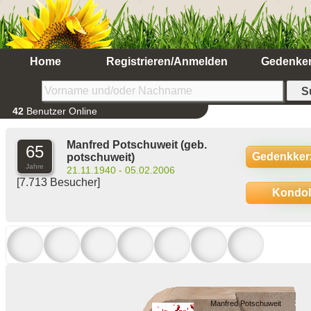
Home
Registrieren/Anmelden
Gedenke
42
Benutzer Online
Manfred Potschuweit
(geb.
65
Gedenkker
potschuweit)
Jahre
21.11.1940 - 05.02.2006
[7.713 Besucher]
Kondo
Manfred Potschuweit