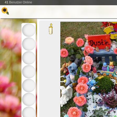
41
Benutzer Online
*04.
Mein
li