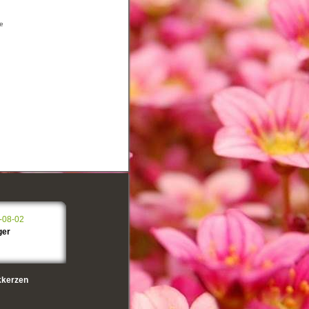
ze
-08-02
ger
kerzen