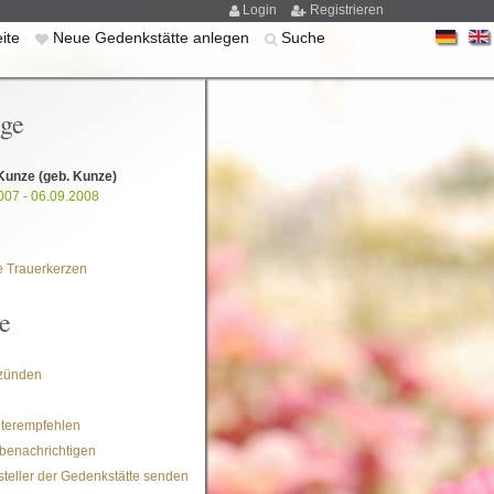
Login
Registrieren
eite
Neue Gedenkstätte anlegen
Suche
ige
 Kunze
(geb. Kunze)
007 - 06.09.2008
 Trauerkerzen
e
zünden
iterempfehlen
benachrichtigen
steller der Gedenkstätte senden