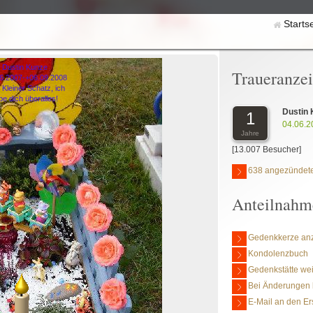
Starts
Dustin Kunze
Traueranze
06.2007-+06.09.2008
 Kleiner Schatz, ich
ebe dich überalles!
Dustin
1
04.06.2
Jahre
[13.007 Besucher]
638 angezündete
Anteilnahm
Gedenkkerze an
Kondolenzbuch
Gedenkstätte we
Bei Änderungen 
E-Mail an den Er