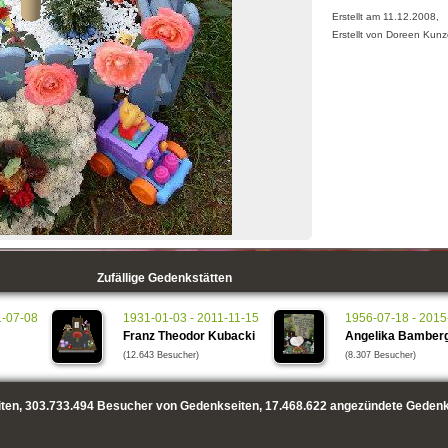
Erstellt am 11.12.2008,
Erstellt von Doreen Kun
Zufällige Gedenkstätten
1-07-08
1931-01-03 - 2011-11-15
1956-07-18 - 2015
Franz Theodor Kubacki
Angelika Bamber
(12.643 Besucher)
(8.307 Besucher)
ten,
303.733.494
Besucher von Gedenkseiten,
17.468.622
angezündete Gedenk