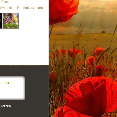
r Person
f virtuellem Friedhof anzeigen
-01-23
kerzen