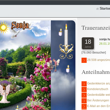
Starts
Traueranze
sonja 
18
26.01.1
Jahre
[76.060 Besucher]
28.508 angezünd
Anteilnahm
Gedenkkerze an
Kondolenzbuch
Gedenkstätte we
Bei Änderungen 
E-Mail an den Er