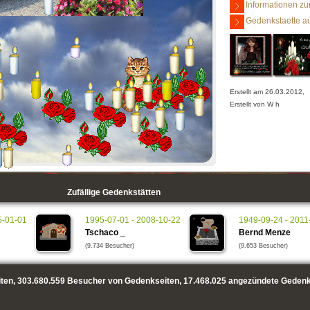
Informationen zu
Gedenkstaette au
Erstellt am 26.03.2012,
Erstellt von W h
Zufällige Gedenkstätten
5-01-01
1995-07-01 - 2008-10-22
1949-09-24 - 2011
Tschaco _
Bernd Menze
(9.734 Besucher)
(9.653 Besucher)
ten,
303.680.559
Besucher von Gedenkseiten,
17.468.025
angezündete Gedenk