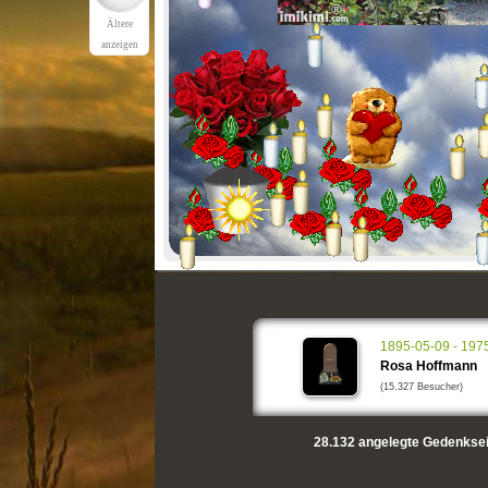
Ältere
anzeigen
1895-05-09 - 197
Rosa Hoffmann
(15.327 Besucher)
28.132
angelegte Gedenksei