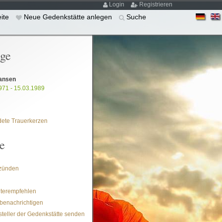
Login
Registrieren
eite
Neue Gedenkstätte anlegen
Suche
ige
hansen
971 - 15.03.1989
ete Trauerkerzen
e
zünden
iterempfehlen
benachrichtigen
steller der Gedenkstätte senden