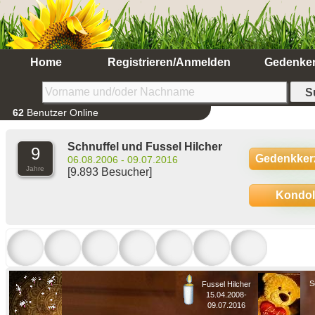
Home
Registrieren/Anmelden
Gedenke
62
Benutzer Online
Schnuffel und Fussel Hilcher
9
Gedenkker
06.08.2006 - 09.07.2016
Jahre
[9.893 Besucher]
Kondo
S
Fussel Hilcher
15.04.2008-
09.07.2016