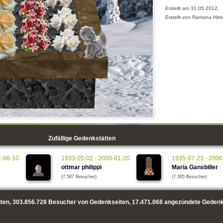
Erstellt am 31.05.2012,
Erstellt von Ramona Him
Zufällige Gedenkstätten
1-08-10
1933-05-02 - 2000-01-20
1935-07-23 - 2006
ottmar philippi
Maria Gansbiller
(7.587 Besucher)
(7.305 Besucher)
ten,
303.856.728
Besucher von Gedenkseiten,
17.471.068
angezündete Gedenk