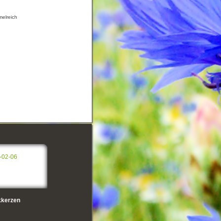
melreich
-02-06
kerzen