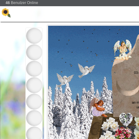
46
Benutzer Online
03.
an m
u