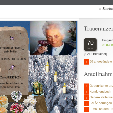
Starts
Traueranze
Irmgar
70
03.03.1
Irmgard Schubert
Jahre
geb. Müller
[8.212 Besucher]
03.1935 - 04.06.2005
56 angezündete 
Anteilnahm
Zum ANDENKEN
eine liebe Mami und
Gedenkkerze an
nsere liebe Oma.
Kondolenzbuch
Gedenkstätte we
Bei Änderungen 
E-Mail an den Er