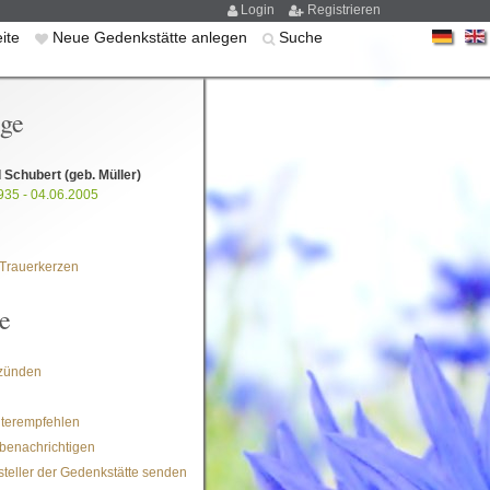
Login
Registrieren
eite
Neue Gedenkstätte anlegen
Suche
ige
d Schubert
(geb. Müller)
935 - 04.06.2005
Trauerkerzen
e
zünden
iterempfehlen
benachrichtigen
steller der Gedenkstätte senden