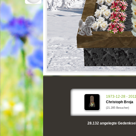
1973-12-28 - 201
Christoph Broja
(21.285 Besucher)
28.132
angelegte Gedenksei