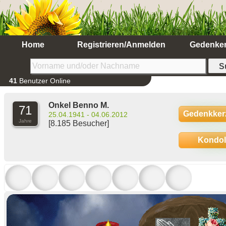
Home
Registrieren/Anmelden
Gedenke
41
Benutzer Online
Onkel Benno M.
71
Gedenkker
25.04.1941 - 04.06.2012
Jahre
[8.185 Besucher]
Kondo