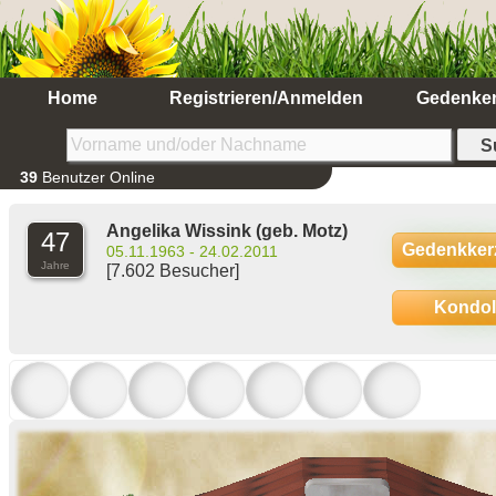
Home
Registrieren/Anmelden
Gedenke
39
Benutzer Online
Angelika Wissink
(geb. Motz)
47
Gedenkker
05.11.1963 - 24.02.2011
Jahre
[7.602 Besucher]
Kondo