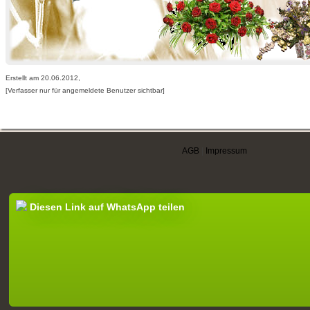
Erstellt am 20.06.2012,
[Verfasser nur für angemeldete Benutzer sichtbar]
AGB
|
Impressum
Diesen Link auf WhatsApp teilen