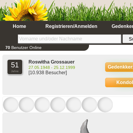
Home
Registrieren/Anmelden
Gedenke
70
Benutzer Online
Roswitha Grossauer
51
Gedenkker
27.05.1948 - 25.12.1999
Jahre
[10.938 Besucher]
Kondo