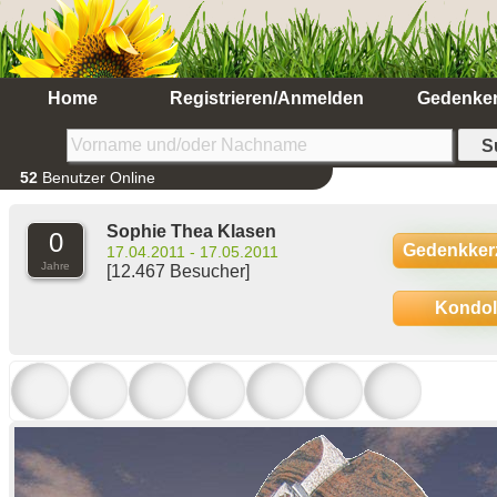
Home
Registrieren/Anmelden
Gedenke
52
Benutzer Online
Sophie Thea Klasen
0
Gedenkker
17.04.2011 - 17.05.2011
Jahre
[12.467 Besucher]
Kondo