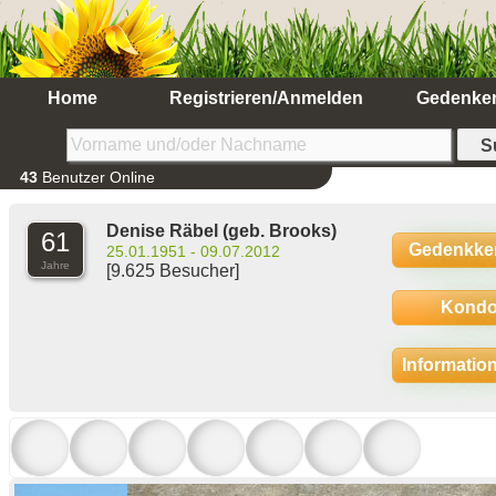
Home
Registrieren/Anmelden
Gedenke
43
Benutzer Online
Denise Räbel
(geb. Brooks)
61
Gedenkke
25.01.1951 - 09.07.2012
Jahre
[9.625 Besucher]
Kondo
Informatio