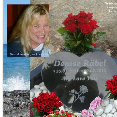
Geliebt u
vergess
Lieben
Best Mum ever , we Love you