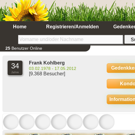
Home
Registrieren/Anmelden
Gedenke
25
Benutzer Online
Frank Kohlberg
34
Gedenkke
03.02.1978 - 17.05.2012
Jahre
[9.368 Besucher]
Kondo
Informatio